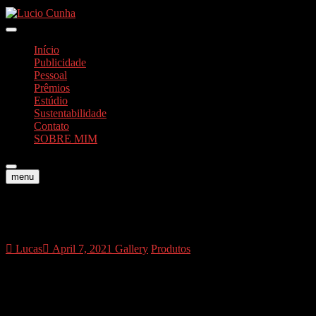
Skip
to
Foto e Vídeos
content
Lucio Cunha
Início
Publicidade
Pessoal
Prêmios
Estúdio
Sustentabilidade
Contato
SOBRE MIM
menu
TNT 6
Lucas
April 7, 2021
Gallery
Produtos