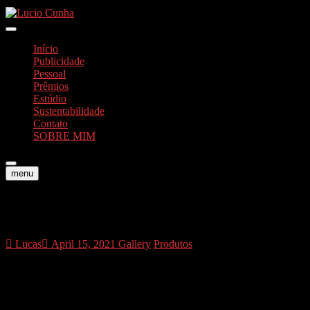
Skip
to
Foto e Vídeos
content
Lucio Cunha
Início
Publicidade
Pessoal
Prêmios
Estúdio
Sustentabilidade
Contato
SOBRE MIM
menu
fim102
Lucas
April 15, 2021
Gallery
Produtos