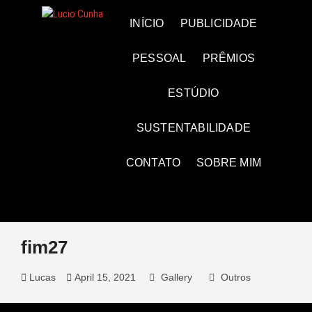
Skip
to
Lucio Cunha
FOTO E VÍDEOS
INÍCIO
PUBLICIDADE
content
PESSOAL
PRÊMIOS
ESTÚDIO
SUSTENTABILIDADE
CONTATO
SOBRE MIM
fim27
Lucas
April 15, 2021
Gallery
Outros