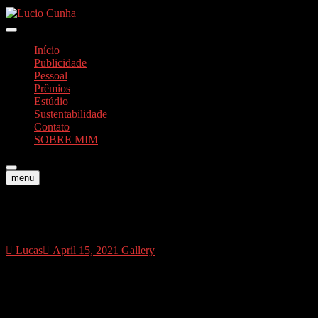
Skip
to
Foto e Vídeos
content
Lucio Cunha
Início
Publicidade
Pessoal
Prêmios
Estúdio
Sustentabilidade
Contato
SOBRE MIM
menu
fim33
Lucas
April 15, 2021
Gallery