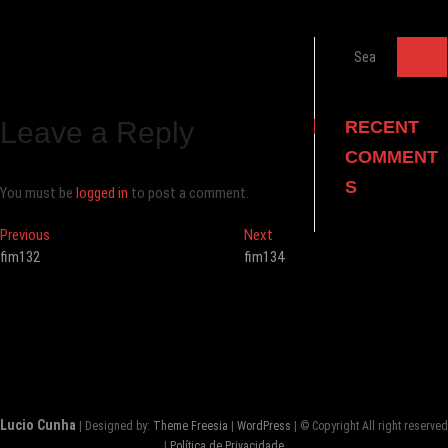
Search
…
Leave a Reply
RECENT
COMMENT
S
You must be
logged in
to post a comment.
Post
Previous
Next
Previous
Next
post:
post:
fim132
fim134
navigation
Lucio Cunha
| Designed by:
Theme Freesia
|
WordPress
| © Copyright All right reserved
|
Política de Privacidade