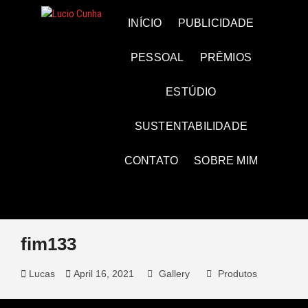
Skip
to
Lucio Cunha
FOTO E VÍDEOS
INÍCIO
PUBLICIDADE
content
PESSOAL
PRÊMIOS
ESTÚDIO
SUSTENTABILIDADE
CONTATO
SOBRE MIM
fim133
Lucas
April 16, 2021
Gallery
Produtos