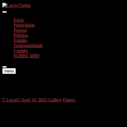
Skip
to
Foto e Vídeos
content
Lucio Cunha
Início
Publicidade
Pessoal
Prêmios
Estúdio
Sustentabilidade
Contato
SOBRE MIM
menu
fim159
Lucas
April 16, 2021
Gallery
Outros