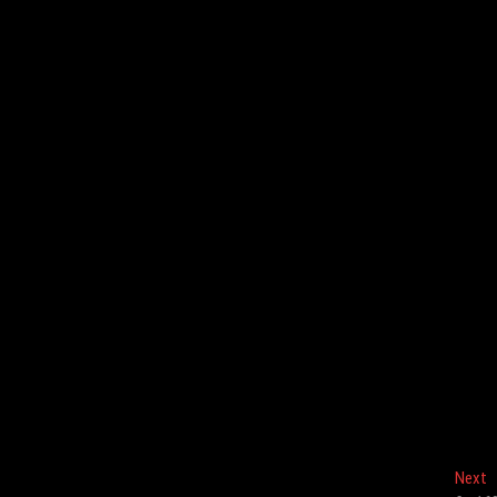
N
Next