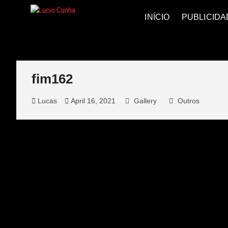
Skip
to
Lucio Cunha
FOTO E VÍDEOS
INÍCIO
PUBLICIDA
content
fim162
Lucas
April 16, 2021
Gallery
Outros