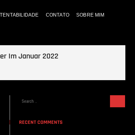
TENTABILIDADE
CONTATO
SOBRE MIM
ler Im Januar 2022
Search
…
RECENT COMMENTS