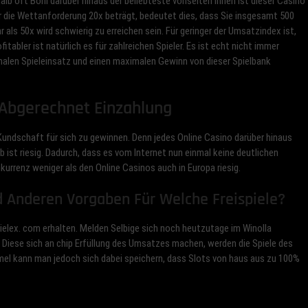
b oft Boni darüber hinaus der beliebteste vonseiten ihnen ist dieser Casino
r die Wettanforderung 20x beträgt, bedeutet dies, dass Sie insgesamt 500
s 50x wird schwierig zu erreichen sein. Für geringer der Umsatzindex ist,
tabler ist natürlich es für zahlreichen Spieler. Es ist echt nicht immer
malen Spieleinsatz und einen maximalen Gewinn von dieser Spielbank
 Abgerechnet Einzahlung
 Kundschaft für sich zu gewinnen. Denn jedes Online Casino darüber hinaus
ist riesig. Dadurch, dass es vom Internet nun einmal keine deutlichen
kurrenz weniger als den Online Casinos auch in Europa riesig.
 Anderen Vorgaben Für Welche Freispiele?
elex. com erhalten. Melden Selbige sich noch heutzutage im Winolla
 Diese sich an chip Erfüllung des Umsatzes machen, werden die Spiele des
mel kann man jedoch sich dabei speichern, dass Slots von haus aus zu 100%