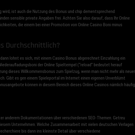
ig wird, ist auch die Nutzung des Bonus und chip dementsprechend
den sensible private Angaben frei. Achten Sie also darauf, dass Ihr Online
ichkeiten, die einem bei einer Promotion von Online Casino Boni minus
 Durchschnittlich?
ig dann lohnt es sich, mit einem Casino Bonus abgerechnet Einzahlung ein
Wiederaufladungsboni der Online Spieltempel (“reload” bedeutet herauf
zung dieses Willkommensbonus zum Spielzug, wenn man nicht mehr als neuer
h. Gibt es gen einem Spieleportal im Internet einen eigenen Unverblümt
onusangebote können in diesem Bereich dieses Online Casinos nämlich häufig
b unter anderem Dokumentationen über verschiedenen SEO-Themen. Getreu
n diesem Unternehmen. Welche Zusammenarbeit mit vielen deutschen Verlagen
cherchiere bis dann ins kleinste Detail über verschiedene