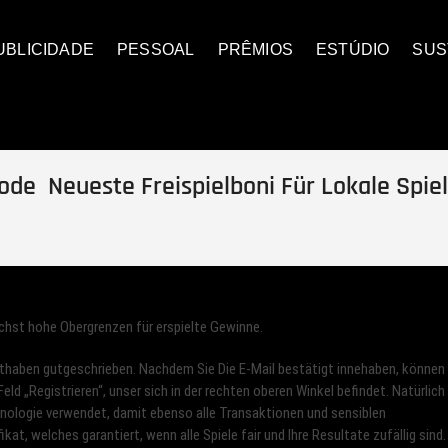
nha
UBLICIDADE
PESSOAL
PRÊMIOS
ESTÚDIO
SUS
e ️ Neueste Freispielboni Für Lokale Spie
hst hohe Obergrenzen für erspielte Gewinne.
haben gutgeschrieben. Nachdem Sie Die E-Mail bestätigt innehaben, können
eld „Registrieren“, unser sich in der rechten oberen Winkel befindet. Natürlich
chnologie verwendet, damit ebenso alle Transaktionen und sensiblen
 welches garantiert, wenn alle Spiele fair und Ihre Resultate zufällig sind.