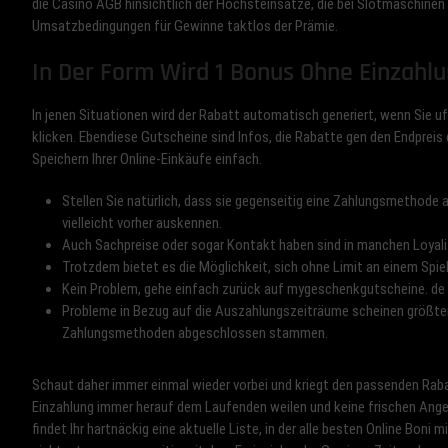
die Casino AGB hinsichtlich der Höchsteinsätze, die bei Slotmaschinen
Umsatzbedingungen für Gewinne taktlos der Prämie.
In Der Form Wird 1 Bonus Ohne Einzahl
In jenen Situationen wird der Rabatt automatisch generiert, wenn Sie u
klicken. Ebendiese Gutscheine sind Infos, die Rabatte gen den Endpreis
Speichern Ihrer Online-Einkäufe einfach.
Stellen Sie natürlich, dass sie gegenseitig eine Zahlungsmethode a
vielleicht vorher auskennen.
Auch Sachpreise oder sogar Kontakt haben sind in manchen Loya
Trotzdem bietet es die Möglichkeit, sich ohne Limit an einem Spie
Kein Problem, gehe einfach zurück auf mygeschenkgutscheine. de 
Probleme in Bezug auf die Auszahlungszeiträume scheinen größtent
Zahlungsmethoden abgeschlossen stammen.
Schaut daher immer einmal wieder vorbei und kriegt den passenden Rabatt
Einzahlung immer herauf dem Laufenden weilen und keine frischen Angeb
findet Ihr hartnäckig eine aktuelle Liste, in der alle besten Online Boni 