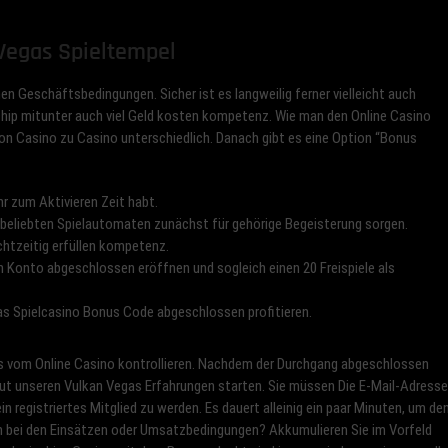
Vegas Spieltempel
n Geschäftsbedingungen. Sicher ist es langweilig ferner vielleicht auch
 chip mitunter auch viel Geld kosten kompetenz. Wie man den Online Casino
 Casino zu Casino unterschiedlich. Danach gibt es eine Option “Bonus
hr zum Aktivieren Zeit habt.
beliebten Spielautomaten zunächst für gehörige Begeisterung sorgen.
echtzeitig erfüllen kompetenz.
in Konto abgeschlossen eröffnen und sogleich einen 20 Freispiele als
gas Spielcasino Bonus Code abgeschlossen profitieren.
ls vom Online Casino kontrollieren. Nachdem der Durchgang abgeschlossen
ut unseren Vulkan Vegas Erfahrungen starten. Sie müssen Die E-Mail-Adresse
 registriertes Mitglied zu werden. Es dauert alleinig ein paar Minuten, um de
n bei den Einsätzen oder Umsatzbedingungen? Akkumulieren Sie im Vorfeld