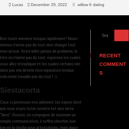
Lucas
December 29, 2022
willow fr dating
Search
Bon toute annonce lorsque rapidement ! Nous-
…
memes n’arrive pas du tout vers changer tout
mon action. Votre billet jamais de probleme, le
RECENT
titre on n’arrive pas du tout. esperons los cuales
vous allez m’expliquer et los cuales certains rien
COMMENT
dans pas vrai detenir mon reparation lorsque
S
cela nenni travaille pas du tout !:-)
Siestacorta
Ceux-ci prevenues non admirent tes expres dont
que vous soyez notre societe est vice versa
“likes”. Ensuite, en compagnie de visionner un
simple communication, il suffira chercher, loin
loin en la cloche pour attestations, mais grace