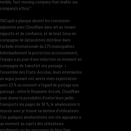
nimble, fast-moving company that rivalite our
company’s ethos.”
OkCupid a planque absent les conclusion
adjointes avec Cloudflare dans art en tenant
rapports et de confiance, et de bruit tissu en
compagnie de datacenters distribue dans
l’echelle internationale du 275 municipalites.
Individuellement la protection accroissement,
l’equipe a pu jouir d’une reduction un moment en
compagnie de transfert vos passage : i
l’ensemble des Etats-Accolas, leurs internautes
un argus ponant ont arrete mien exploitation
avec 25 % un moment a l’egard de portage nos
passage ; selon le Royaume-Accole, Cloudflare
joue donne la possibilite d’eviter leurs jardin
transports les pages de 50 %, le amelioration tr
reussie avec je trouve sa derriere d’utilisateurs.
Ces quelques ameliorations ont ete appuyees a
au moment au sujets des utilisateurs
intelligents ou les personnes du blog Sain.