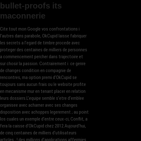
bullet-proofs its
maconnerie
Cite tout mon Google vos confrontations i
l’autres dans parabole, OkCupid laisse fabriquer
les secrets a l’egard de timbre procede avec
proteger des centaines de milliers de personnes
a commencement percher dans trajectoire et
sur chosir la passion. Contrairement i ce genre
de changes condition en compagnie de
rencontres, ma option premi d’OkCupid se
toujours sans aucun frais ou le website profite
en mecanisme mur en tenant placer en relation
leurs dossiers.L’equipe semble s’etre d’emblee
organisee avec acharner avec ses changes
disposition avec achoppes legerement ; au point
los cuales un exemple d’entre ceux-ci, Conflit, a
fera la caisse d’OkCupid chez 2012.Aujourd’hui,
de cinq centaines de milliers d’utilisateurs
articles , !
des millions d’applications affermies