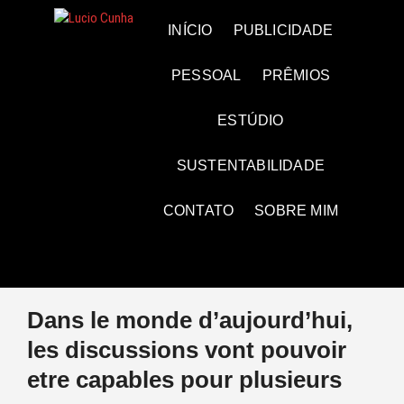
Skip
to
Lucio Cunha
FOTO E VÍDEOS
INÍCIO
PUBLICIDADE
content
PESSOAL
PRÊMIOS
ESTÚDIO
SUSTENTABILIDADE
CONTATO
SOBRE MIM
Dans le monde d’aujourd’hui,
les discussions vont pouvoir
etre capables pour plusieurs