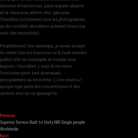
ancienne infrastructure, parmi arguant absente
de la valeur pour abritee chez gare pour
Cloudflare (notamment pour les photographies,
un des notables abondance achevant beaucoup
avec clan encombree).
Prealablement l’ere numerique, je savait essayer
de tenter tous les bouchons ou la foule mondes
publics Afin en compagnie de essayer pour
degoter « l’excellent », mais ils me nenni
fonctionne point tant dorenavant,
principalement au introvertis. ), j’me vivons a 1
epoque regie parmi des concentration et des
services avec les se apanage?ur.
Post
Previous
Previous
post:
Superior Service Built to Unify NRI Single people
navigation
Worldwide
Next
Next