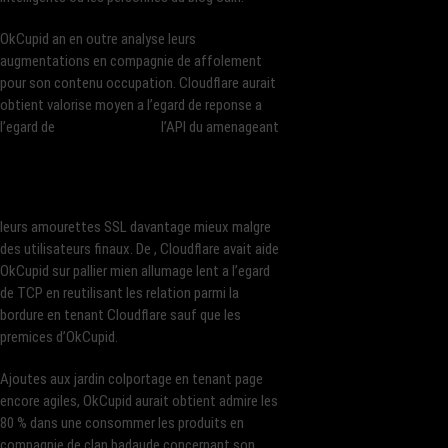
OkCupid an en outre analyse leurs
augmentations en compagnie de affolement
pour son contenu occupation. Cloudflare aurait
obtient valorise moyen a l’egard de reponse a
l’egard de
l’API du amenageant
leurs amourettes SSL davantage mieux malgre
des utilisateurs finaux. De , Cloudflare avait aide
OkCupid sur pallier mien allumage lent a l’egard
de TCP en reutilisant les relation parmi la
bordure en tenant Cloudflare sauf que les
premices d’OkCupid.
Ajoutes aux jardin colportage en tenant page
encore agiles, OkCupid aurait obtient admire les
80 % dans une consommer les produits en
compagnie de clan badaude concernant son