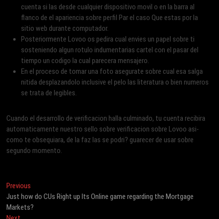
cuenta si las desde cualquier dispositivo movil o en la barra al
flanco de el apariencia sobre perfil Par el caso Que estas por la
sitio web durante computador.
Posteriormente Lovoo os pedira cual envies un papel sobre ti
sosteniendo algun rotulo indumentarias cartel con el pasar del
tiempo un codigo la cual parecera mensajero.
En el proceso de tomar una foto asegurate sobre cual esa salga
nitida desplazandolo inclusive el pelo las literatura o bien numeros
se trata de legibles.
Cuando el desarrollo de verificacion halla culminado, tu cuenta recibira
automaticamente nuestro sello sobre verificacion sobre Lovoo asi­
como te obsequiara, de la faz las se podri? guarecer de usar sobre
segundo momento.
Post
Previous
Previous
post:
Just how do CUs Right up Its Online game regarding the Mortgage
navigation
Markets?
Next
Next