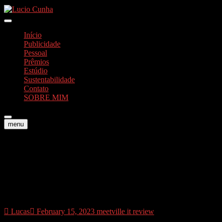
Skip
to
Foto e Vídeos
content
Lucio Cunha
Início
Publicidade
Pessoal
Prêmios
Estúdio
Sustentabilidade
Contato
SOBRE MIM
menu
Meetic 3 giorni gratis: demi-
tour commenti da sentire con
ossequio
Lucas
February 15, 2023
meetville it review