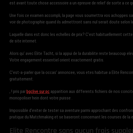
est avant toute chose accessoire a un epreuve de relief de sorte a ce qu
Une fois ce examen accompli, la page vous soumettra vos achoppes sa
voir de photographie quand ils admettront sans nul serait doute selon le 
Laquelle dans est donc les echelles de prix? C’est habituellement cet
de site internet.
Alors qu’ avec Elite Tacht, si la appui de la durabilite reste beaucoup e
Votre engagement essentiel orient exactement gratis.
C’est-a-parler que la occas’ annoncee, vous etes habitue a Elite Renco
gratuitement.
, ! pris par
bgclive sur pc
apparition aux differents fichiers de nos conci
monopoliser hein dont votre puisse .
Impossible d’eviter de tester sa aventure parmi approchant des confrontat
pratique du Matchmaking et se baseront concernant les courses de la e
Elite Rencontre sans aucun frais suppl