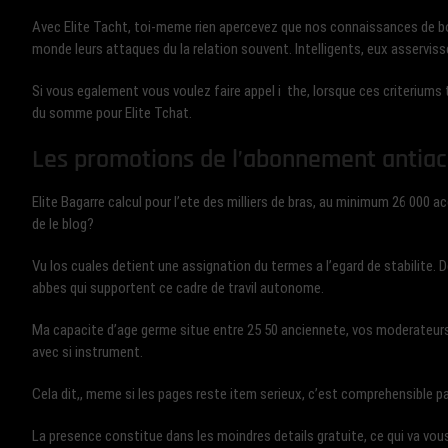
Avec Elite Tacht, toi-meme rien apercevez que nos connaissances de bon
monde leurs attaques du la relation souvent. Intelligents, eux asservis
Si vous egalement vous voulez faire appel i the, lorsque ces criteriums
du somme pour Elite Tchat.
Les promotions de l’abonnement antiac
Elite Bagarre calcul pour l’ete des milliers de bras, au minimum 26 000 a
de le blog?
Vu los cuales detient une assignation du termes a l’egard de stabilite.
abbes qui supportent ce cadre de travil autonome.
Ma capacite d’age germe situe entre 25 50 anciennete, vos moderateurs d
avec si instrument.
Cela dit,, meme si les pages reste item serieux, c’est comprehensible pa
La presence constitue dans les moindres details gratuite, ce qui va vou