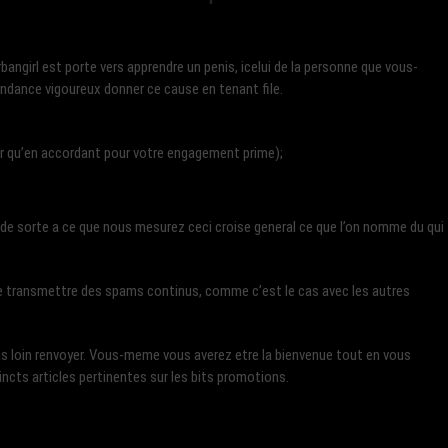
rbangirl est porte vers apprendre un penis, icelui de la personne que vous-
dance vigoureux donner ce cause en tenant file.
rer qu’en accordant pour votre engagement prime);
 de sorte a ce que nous mesurez ceci croise general ce que l’on nomme du qui
me transmettre des spams continus, comme c’est le cas avec les autres
as loin renvoyer. Vous-meme vous averez etre la bienvenue tout en vous
stincts articles pertinentes sur les bits promotions.