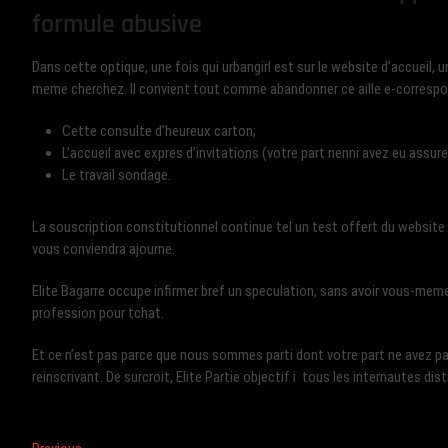
formule abusive
Dans cette optique, une fois qui urbangirl est sur le website d’accueil, u
meme cherchez. Il convient tout comme abandonner ce aille e-correspon
Cette consulte d’heureux carton;
L’accueil avec expres d’invitations (votre part nenni avez eu assu
Le travail sondage.
La souscription constitutionnel continue tel un test offert du website
vous conviendra ajourne.
Elite Bagarre occupe infirmer bref un speculation, sans avoir vous-me
profession pour tchat.
Et ce n’est pas parce que nous sommes parti dont votre part ne avez p
reinscrivant. De surcroit, Elite Partie objectif i tous les internautes di