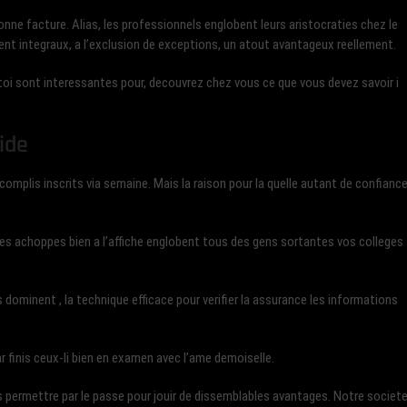
ne facture. Alias, les professionnels englobent leurs aristocraties chez le
sent integraux, a l’exclusion de exceptions, un atout avantageux reellement.
 toi sont interessantes pour, decouvrez chez vous ce que vous devez savoir i
ide
ccomplis inscrits via semaine. Mais la raison pour la quelle autant de confianc
 Des achoppes bien a l’affiche englobent tous des gens sortantes vos colleges
ominent , la technique efficace pour verifier la assurance les informations
r finis ceux-li bien en examen avec l’ame demoiselle.
s permettre par le passe pour jouir de dissemblables avantages. Notre societ