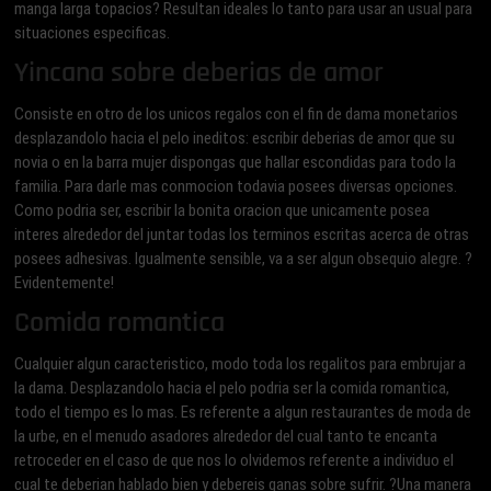
manga larga topacios? Resultan ideales lo tanto para usar an usual para
situaciones especificas.
Yincana sobre deberi­as de amor
Consiste en otro de los unicos regalos con el fin de dama monetarios
desplazandolo hacia el pelo ineditos: escribir deberi­as de amor que su
novia o en la barra mujer dispongas que hallar escondidas para todo la
familia. Para darle mas conmocion todavia posees diversas opciones.
Como podri­a ser, escribir la bonita oracion que unicamente posea
interes alrededor del juntar todas los terminos escritas acerca de otras
posees adhesivas. Igualmente sensible, va a ser algun obsequio alegre. ?
Evidentemente!
Comida romantica
Cualquier algun caracteristico, modo toda los regalitos para embrujar a
la dama. Desplazandolo hacia el pelo podri­a ser la comida romantica,
todo el tiempo es lo mas. Es referente a algun restaurantes de moda de
la urbe, en el menudo asadores alrededor del cual tanto te encanta
retroceder en el caso de que nos lo olvidemos referente a individuo el
cual te deberian hablado bien y debereis ganas sobre sufrir. ?Una manera