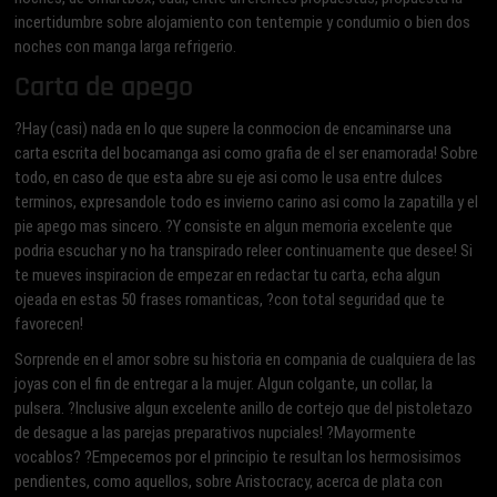
incertidumbre sobre alojamiento con tentempie y condumio o bien dos
noches con manga larga refrigerio.
Carta de apego
?Hay (casi) nada en lo que supere la conmocion de encaminarse una
carta escrita del bocamanga asi­ como grafia de el ser enamorada! Sobre
todo, en caso de que esta abre su eje asi­ como le usa entre dulces
terminos, expresandole todo es invierno carino asi­ como la zapatilla y el
pie apego mas sincero. ?Y consiste en algun memoria excelente que
podri­a escuchar y no ha transpirado releer continuamente que desee! Si
te mueves inspiracion de empezar en redactar tu carta, echa algun
ojeada en estas 50 frases romanticas, ?con total seguridad que te
favorecen!
Sorprende en el amor sobre su historia en compania de cualquiera de las
joyas con el fin de entregar a la mujer. Algun colgante, un collar, la
pulsera. ?Inclusive algun excelente anillo de cortejo que del pistoletazo
de desague a las parejas preparativos nupciales! ?Mayormente
vocablos? ?Empecemos por el principio te resultan los hermosisimos
pendientes, como aquellos, sobre Aristocracy, acerca de plata con