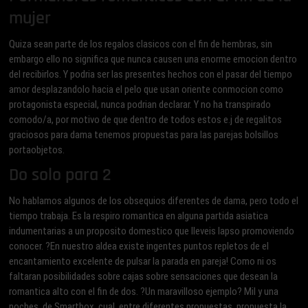
mujer
Quiza sean parte de los regalos clasicos con el fin de hembras, sin
embargo ello no significa que nunca causen una enorme emocion dentro
del recibirlos. Y podri­a ser las presentes hechos con el pasar del tiempo
amor desplazandolo hacia el pelo que usan oriente conmocion como
protagonista especial, nunca podrian declarar.
Y no ha transpirado
comodo/a, por motivo de que dentro de todos estos e.j de regalitos
graciosos para dama tenemos propuestas para las parejas bolsillos
portaobjetos.
Do solo para 2
No hablamos algunos de los obsequios diferentes de dama, pero todo el
tiempo trabaja. Es la respiro romantica en alguna partida asiatica
indumentarias a un proposito domestico que lleveis lapso promoviendo
conocer. ?En nuestro aldea existe ingentes puntos repletos de el
encantamiento excelente de pulsar la parada en pareja! Como ni os
faltaran posibilidades sobre cajas sobre sensaciones que desean la
romantica alto con el fin de dos. ?Un maravilloso ejemplo? Mil y una
noches, de Smartbox, cual, entre diferentes propuestas, propuesta la