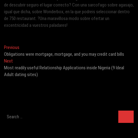
de descubrir seguro el lugar correcto? Con una sarcofago sobre agasajo,
igual que dicha, sobre Wonderbox, en la que podreis seleccionar dentro
de 750 restaurant. ?Una maravillosa modo sobre ofertar un
excentricidad a vuestros paladares!
Post
Previous
Previous
post:
Obligations were mortgage, mortgage, and you may credit card bills
navigation
Next
Next
post:
Most readily useful Relationship Applications inside Nigeria (9 Ideal
Adult dating sites)
Search
…