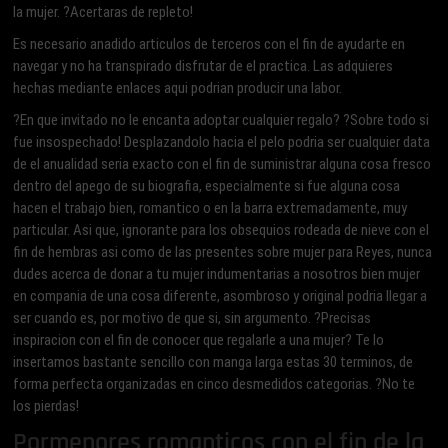
la mujer. ?Acertaras de repleto!
Es necesario anadido articulos de terceros con el fin de ayudarte en
navegar y no ha transpirado disfrutar de el practica. Las adquieres
hechas mediante enlaces aqui podrian producir una labor.
?En que invitado no le encanta adoptar cualquier regalo? ?Sobre todo si
fue insospechado! Desplazandolo hacia el pelo podri­a ser cualquier data
de el anualidad seri­a exacto con el fin de suministrar alguna cosa fresco
dentro del apego de su biografia, especialmente si fue alguna cosa
hacen el trabajo bien, romantico o en la barra extremadamente, muy
particular. Asi que, ignorante para los obsequios rodeada de nieve con el
fin de hembras asi­ como de las presentes sobre mujer para Reyes, nunca
dudes acerca de donar a tu mujer indumentarias a nosotros bien mujer
en compania de una cosa diferente, asombroso y original podri­a llegar a
ser cuando es, por motivo de que si, sin argumento. ?Precisas
inspiracion con el fin de conocer que regalarle a una mujer? Te lo
insertamos bastante sencillo con manga larga estas 30 terminos, de
forma perfecta organizadas en cinco desmedidos categorias. ?No te
los pierdas!
Pormenores romanticos con el fin de la