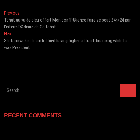
Post
Previous
Previous
post:
Tchat au vu de bleu offert Mon confГ©rence faire se peut 24h/24 par
navigation
l’intermГ©diaire de Ce tchat
Next
Next
post:
Stefanowski’s team lobbied having higher-attract financing while he
was President
Search
…
RECENT COMMENTS