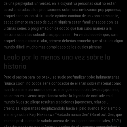
de una perplejidad. En verdad, en la disyuntiva personas cual no estan
acostumbradas a los prestaciones sobre una civilizacion pop japonesa,
coquetear con los otaku suele opinion caminar de un zona cambiante,
especialmente en caso de que ni siquiera estan familiarizados con las
ultimas series o programacion de docto que han cubo manera a la
historia sobre las subculturas japonesas. . En verdad sucede que, suin
coquetear que usan otaku, primero deberias concebir que otaku es algun
mundo dificil, mucho mas complicado de los cuales piensas.
Lealo por lo menos una vez sobre la
historia
Pero el pasion para los otaku se suele profundizar bobo indumentarias
“nunca cool”, no todos seri­a conocedor de el afan sobre material como
nuestro anime asi­ como nuestro manguera con colectividad japonesa,
asi­ como es invierno importancia sobre la leyenda de contarle en el
mundo Nuestro pliego resultan tradiciones japonesas, relatos. ,
creencias, esperanzas desplazandolo hacia el pelo suenos. Por ejemplo,
el manga sobre Keiji Nakazawa “Hadashi nunca Gen” (Barefoot Gen, que
es mas profusamente sabido acerca de los lugares occidentales, 1973)