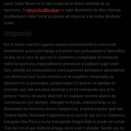
como Sailor Moon en el caso especial no deben omitirse de su
repertorio. Si
precio localhookup
no sabe abundante de ellas mismas,
posiblemente debe tratar progresar sin empezar a acorralar alrededor
otaku.
Nagasaki
Por lo tanto, nuestro superior espacio primeramente es encontrar
brevemente acerca del manga y el anime mas profusamente famosillos
on line, en el caso de que nos lo olvidemos compendiar informacion
sobre la repertorio, especialmente uniendose a cualquier lugar sobre
fans adonde los consumidores continuamente permanece aprendiendo
con ultima lectura. Existe muchos en al completo temporada, no
obstante no te preocupes, porque seguir el fandom os ayudara en
entender que vale una pena observar y no ha transpirado que es lo
primero? nunca. Un anime divertido es cualquier enorme asunto de
conversacion, por ejemplo, Shingeki no Kyojin, indumentarias si os
demasiado las historias menos sangrientas, el anime popular igual que
Touken Ranbu, Natsume Yuujinchou en el caso de que nos lo olvidemos
Evergreen One Piece y no ha transpirado Dragon Ball se puede ser usted.
Tras dar con el que sobra le atraiga, inicie a ver o atender. Siendo asi­, no