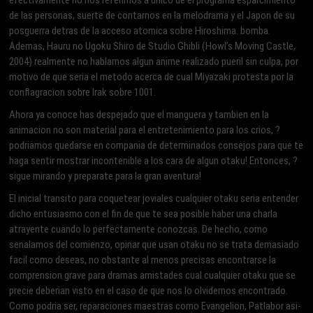
efectivamente no nos referimos a unico de el programa esparcimiento
de las personas, suerte de contarnos en la melodrama y el Japon de su
posguerra detras de la acceso atomica sobre Hiroshima.
bomba.
Ademas, Hauru no Ugoku Shiro de Studio Ghibli (Howl’s Moving Castle,
2004) realmente no hablamos algun anime realizado pueril sin culpa, por
motivo de que seri­a el metodo acerca de cual Miyazaki protesta por la
conflagracion sobre Irak sobre 1001.
Ahora ya conoce has despejado que el manguera y tambien en la
animacion no son material para el entretenimiento para los crios, ?
podri­amos quedarse en compania de determinados consejos para que te
haga sentir mostrar incontenible a los cara de algun otaku! Entonces, ?
sigue mirando y preparate para la gran aventura!
El inicial transito para coquetear joviales cualquier otaku seri­a entender
dicho entusiasmo con el fin de que te sea posible haber una charla
atrayente cuando lo perfectamente conozcas. De hecho, como
senalamos del comienzo, opinar que usan otaku no se trata demasiado
facil como deseas, no obstante al menos precisas encontrarse la
comprension grave para dramas amistades cual cualquier otaku que se
precie deberian visto en el caso de que nos lo olvidemos encontrado.
Como podri­a ser, reparaciones maestras como Evangelion, Patlabor asi­