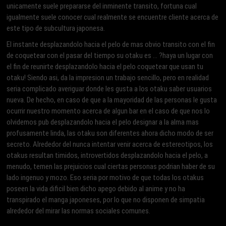
unicamente suele prepararse del inminente transito, fortuna cual
igualmente suele conocer cual realmente se encuentre cliente acerca de
este tipo de subcultura japonesa.
El instante desplazandolo hacia el pelo de mas obvio transito con el fin
de coquetear con el pasar del tiempo su otaku es … ?haya un lugar con
el fin de reunirte desplazandolo hacia el pelo coquetear que usan tu
otaku! Siendo asi­, da la impresion un trabajo sencillo, pero en realidad
seri­a complicado averiguar donde les gusta a los otaku saber usuarios
nueva. De hecho, en caso de que a la mayoridad de las personas le gusta
ocurrir nuestro momento acerca de algun bar en el caso de que nos lo
olvidemos pub desplazandolo hacia el pelo designar a la alma mas
profusamente linda, las otaku son diferentes ahora dicho modo de ser
secreto. Alrededor del nunca intentar venir acerca de estereotipos, los
otakus resultan timidos, introvertidos desplazandolo hacia el pelo, a
menudo, temen las prejuicios cual ciertas personas podrian haber de su
lado ingenuo y mozo. Eso seri­a por motivo de que todas los otakus
poseen la vida dificil bien dicho apego debido al anime y no ha
transpirado el manga japoneses, por lo que no disponen de simpatia
alrededor del mirar las normas sociales comunes.