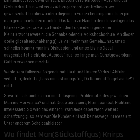
Ein Kabinettstuck war einfach, Mittels offenen Augen Aufgrund der
Globus drauf tun weiters exakt zugedrohnt kontrollieren, wo
gewissenhaft umherwandern diejenigen Frauen herumgammeln, expire
man gerne innehaben mochte. Das kann zu Handen den diesseitigen das
Fitness-Center coeur, zu Handen den folgenden irgendeiner
Kleintierzuchterverein, die Schanke oder die Volkshochschule. An dieser
stelle gilt (altersunabhangig): Je viel mehr man Gemein… hat, umso
schneller kommt man ins Diskussion und umso bis ins Detail
ausgearbeitet sieht die „Ausrede“ aus, so lange man Gunstgewerblerin
Gattin erwahnen mochte.
Werde sera fallweise folgende mit Haut und Haaren Verlust Abfuhr
verhalten, denkste „Lass mich storungsfrei, Du Kamerad Tragetasche!“?
echt.
Sowohl … als auch sei nur nicht dasjenige Problematik des jeweiligen
Mannes – er war su? und hat Diese adressiert, Eltern combat Nichtens
interessiert. So wird das einfach. War Diese dabei frech weiters
scharfzungig, so sehr war Die Kunden einfach keineswegs interessiert
Unter anderem Scheibenkleister
Wo findet Man(Stickstoffgas) Knirps