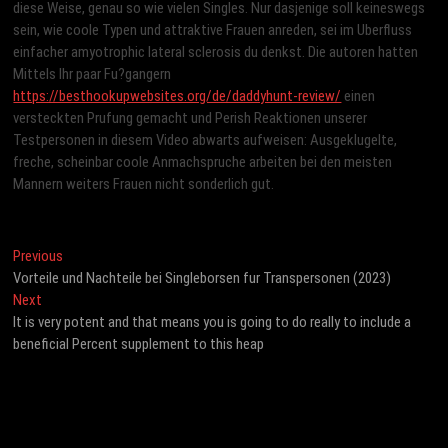
diese Weise, genau so wie vielen Singles. Nur dasjenige soll keineswegs
sein, wie coole Typen und attraktive Frauen anreden, sei im Uberfluss
einfacher amyotrophic lateral sclerosis du denkst. Die autoren hatten
Mittels Ihr paar Fu?gangern
https://besthookupwebsites.org/de/daddyhunt-review/
einen
versteckten Prufung gemacht und Perish Reaktionen unserer
Testpersonen in diesem Video abwarts aufweisen: Ausgeklugelte,
freche, scheinbar coole Anmachspruche arbeiten bei den meisten
Mannern weiters Frauen nicht sonderlich gut.
Post
Previous
Previous
post:
Vorteile und Nachteile bei Singleborsen fur Transpersonen (2023)
navigation
Next
Next
post:
It is very potent and that means you is going to do really to include a
beneficial Percent supplement to this heap