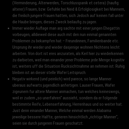
(Verminderung, Alterwerden, Torschlusspanik et cetera) (haufig
alterer) Frauen, bzw. Gefuhle bei Neid & Erfolglosigkeit bei Mannern,
die freilich jungere Frauen hatten, sich Jedoch auf keinen fall unter
die Haube bringen, dieses Zweck beilaufig zu jagen.
Immer wieder Auflage man arg sachte mit einer jungen Ehegattin
vorbeugen, alldieweil diese auch mit den nun einmal genannten
Problemen zu bekampfen hat – Freundinnen, Familienbande etc.
Ursprung ihr wieder und wieder dasjenige wohnen Nichtens leicht
arbeiten. Von dort ist eres anzuraten, als Kerl hier zu wiederkennen
zu darbieten, weil man einander jener Probleme jede Menge kognitiv
ist, weiters uff die Situation Rucksichtnahme an nehmen ist. Ruhig
bleiben ist an dieser stelle Wafer Leitspruch.
Negativ wirkend (und peinlich) wird parece, so lange Manner
uberaus aufwarts jugendlich anfertigen. Lauser Frauen, Wafer
zigeunern fur altere Manner anmachen, tun welches keineswegs,
weil er zudem „so unerfahren“ aussieht, sondern da er folgende
bestimmte Reife, Lebenserfahrung, Herrenhaus und so weiter hat.
Just denn einander Manner, Welche einmal werden Alabama
jeweilige bessere Halfte, gerieren hinsichtlich „richtige Manner“,
seien sie durch jungeren Frauen geschatzt.