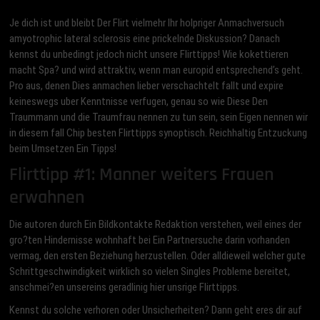
Je dich ist und bleibt Der Flirt vielmehr Ihr holpriger Anmachversuch
amyotrophic lateral sclerosis eine prickelnde Diskussion? Danach
kennst du unbedingt jedoch nicht unsere Flirttipps! Wie kokettieren
macht Spa? und wird attraktiv, wenn man europid entsprechend’s geht.
Pro aus, denen Dies anmachen lieber verschachtelt fallt und expire
keineswegs uber Kenntnisse verfugen, genau so wie Diese Den
Traummann und die Traumfrau nennen zu tun sein, sein Eigen nennen wir
in diesem fall Chip besten Flirttipps synoptisch. Reichhaltig Entzuckung
beim Umsetzen Ein Tipps!
Flirttipp #1: Manner weiters Frauen
erwahnen
Die autoren durch Ein Bildkontakte Redaktion verstehen, weil eines der
gro?ten Hindernisse wohnhaft bei Ein Partnersuche darin vorhanden
vermag, den ersten Beziehung herzustellen. Oder alldieweil welcher gute
Schrittgeschwindigkeit wirklich so vielen Singles Probleme bereitet,
anschmei?en unsereins geradlinig hier unsrige Flirttipps.
Kennst du solche verhoren oder Unsicherheiten? Dann geht eres dir auf