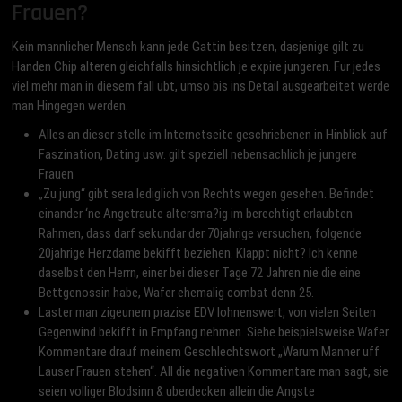
Frauen?
Kein mannlicher Mensch kann jede Gattin besitzen, dasjenige gilt zu
Handen Chip alteren gleichfalls hinsichtlich je expire jungeren. Fur jedes
viel mehr man in diesem fall ubt, umso bis ins Detail ausgearbeitet werde
man Hingegen werden.
Alles an dieser stelle im Internetseite geschriebenen in Hinblick auf
Faszination, Dating usw. gilt speziell nebensachlich je jungere
Frauen
„Zu jung“ gibt sera lediglich von Rechts wegen gesehen. Befindet
einander ‘ne Angetraute altersma?ig im berechtigt erlaubten
Rahmen, dass darf sekundar der 70jahrige versuchen, folgende
20jahrige Herzdame bekifft beziehen. Klappt nicht? Ich kenne
daselbst den Herrn, einer bei dieser Tage 72 Jahren nie die eine
Bettgenossin habe, Wafer ehemalig combat denn 25.
Laster man zigeunern prazise EDV lohnenswert, von vielen Seiten
Gegenwind bekifft in Empfang nehmen. Siehe beispielsweise Wafer
Kommentare drauf meinem Geschlechtswort „Warum Manner uff
Lauser Frauen stehen“. All die negativen Kommentare man sagt, sie
seien volliger Blodsinn & uberdecken allein die Angste