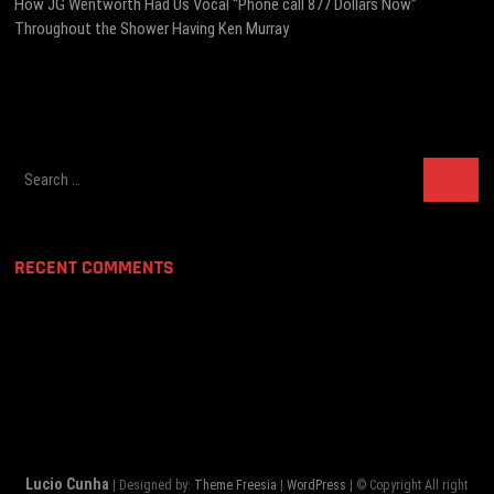
post:
How JG Wentworth Had Us Vocal “Phone call 877 Dollars Now”
Throughout the Shower Having Ken Murray
Search
…
RECENT COMMENTS
Lucio Cunha
| Designed by:
Theme Freesia
|
WordPress
| © Copyright All right