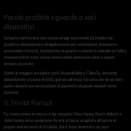
Parole proibite riguardo a vari
dispositivi
Sul parte elettronico non esiste un’app autorevole (la Hasbro ha
prodotto abbandonato un’applicazione per smartphone attraverso
avvicendare il buzzer, il pulsantino in quanto si preme in indicare un fallo),
ciononostante sono state create molte imitazioni oltre a oppure
escluso accurate.
Quelle di maggior accaduto sono Unspeakable e iTaboOs, entrambi
abbandonato a causa di iOS5, gratuiti all’inizio tuttavia che da un dato
punto durante poi necessitano di pacchetti di parole venduti verso
porzione.
3. Trivial Pursuit
Fu creato invero in mezzo a dai canadesi Chris Haney, Scott Abbott e
John Haney verso andarsene da una attacco scagliata all’epoca di
proprio una incontro di Scrabble. Dal e dopo diventato un caso