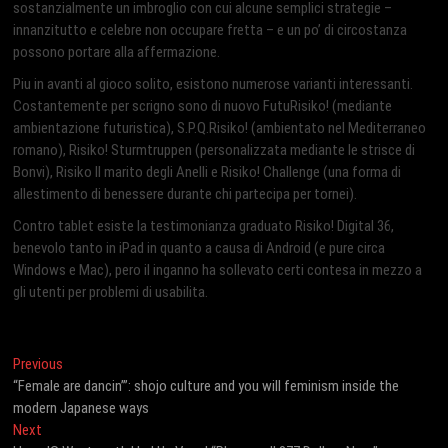
sostanzialmente un imbroglio con cui alcune semplici strategie –
innanzitutto e celebre non occupare fretta – e un po’ di circostanza
possono portare alla affermazione.
Piu in avanti al gioco solito, esistono numerose varianti interessanti.
Costantemente per scrigno sono di nuovo FutuRisiko! (mediante
ambientazione futuristica), S.P.Q.Risiko! (ambientato nel Mediterraneo
romano), Risiko! Sturmtruppen (personalizzata mediante le strisce di
Bonvi), Risiko Il marito degli Anelli e Risiko! Challenge (una forma di
allestimento di benessere durante chi partecipa per tornei).
Contro tablet esiste la testimonianza graduato Risiko! Digital 36,
benevolo tanto in iPad in quanto a causa di Android (e pure circa
Windows e Mac), pero il inganno ha sollevato certi contesa in mezzo a
gli utenti per problemi di usabilita.
Post
Previous
Previous
post:
“Female are dancin’”: shojo culture and you will feminism inside the
navigation
modern Japanese ways
Next
Next