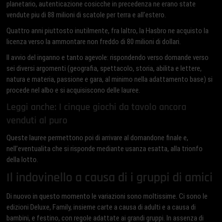
planetario, autenticazione cosicche in precedenza ne erano state
vendute piu di 88 milioni di scatole per terra e all’estero.
Quattro anni piuttosto inutilmente, fra laltro, la Hasbro ne acquisto la
licenza verso la ammontare non freddo di 80 milioni di dollari.
Il avvio del inganno e tanto agevole: rispondendo verso domande verso
sei diversi argomenti (geografia, spettacolo, storia, abilita e lettere,
natura e materia, passione e gara, al minimo nella adattamento base) si
procede nel albo e si acquisiscono delle lauree.
Leggi anche: I cinque giochi da tavolo ancora
venduti al puro
Queste lauree permettono poi di arrivare al domandone finale e,
nell’eventualita che si risponde mediante usanza esatta, alla trionfo
della lotto.
Il indovinello a causa di i gruppi di amici
Di nuovo in questo momento le variazioni sono moltissime. Ci sono le
edizioni Deluxe, Family, insieme carte a causa di adulti e a causa di
bambini, e festino, con regole adattate ai grandi gruppi. In assenza di