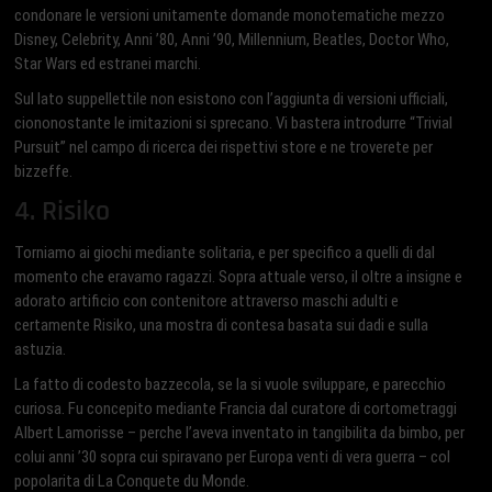
condonare le versioni unitamente domande monotematiche mezzo
Disney, Celebrity, Anni ’80, Anni ’90, Millennium, Beatles, Doctor Who,
Star Wars ed estranei marchi.
Sul lato suppellettile non esistono con l’aggiunta di versioni ufficiali,
ciononostante le imitazioni si sprecano. Vi bastera introdurre “Trivial
Pursuit” nel campo di ricerca dei rispettivi store e ne troverete per
bizzeffe.
4. Risiko
Torniamo ai giochi mediante solitaria, e per specifico a quelli di dal
momento che eravamo ragazzi. Sopra attuale verso, il oltre a insigne e
adorato artificio con contenitore attraverso maschi adulti e
certamente Risiko, una mostra di contesa basata sui dadi e sulla
astuzia.
La fatto di codesto bazzecola, se la si vuole sviluppare, e parecchio
curiosa. Fu concepito mediante Francia dal curatore di cortometraggi
Albert Lamorisse – perche l’aveva inventato in tangibilita da bimbo, per
colui anni ’30 sopra cui spiravano per Europa venti di vera guerra – col
popolarita di La Conquete du Monde.