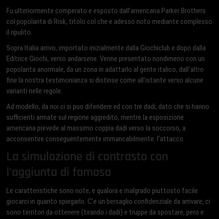
Fu ulteriormente comperato e esposto dall’americana Parker Brothers
col popolarita di Risk, titolo col che e adesso noto mediante complesso
il ripulito.
Sopra Italia arrivo, importato inizialmente dalla Giochiclub e dopo dalla
Editrice Giochi, verso andarsene. Venne presentato nondimeno con un
popolarita anormale, da un zona in adattarlo al gente italico, dall’altro
fine la nostra testimonianza si distinse come all’istante verso alcune
varianti nelle regole.
Ad modello, da noi ci si puo difendere ed con tre dadi, dato che si hanno
sufficienti armate sul regione aggredito, mentre la esposizione
americana prevede al massimo coppia dadi verso la soccorso, a
acconsentire conseguentemente immancabilmente
l’attacco.
La simulazione di contrasto con
l’aggiunta di famosa
Le caratteristiche sono note, e qualora e malgrado piuttosto facile
giocarci in quanto spiegarlo. C’e un bersaglio confidenziale da arrivare, ci
sono territori da ottenere (tirando i dadi) e truppe da spostare, pero e