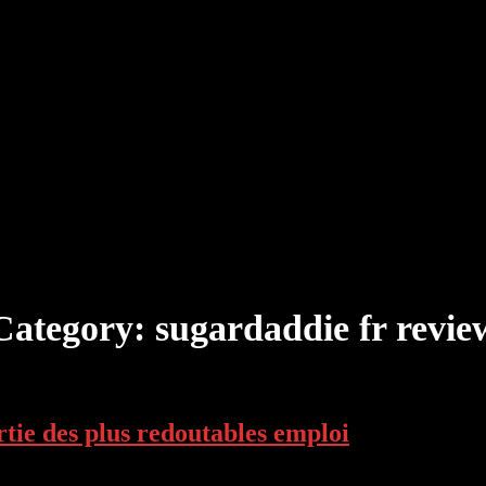
Category:
sugardaddie fr revie
rtie des plus redoutables emploi
mploi Ardent, veritablement usuel Que ce soit en france d’europe, il va