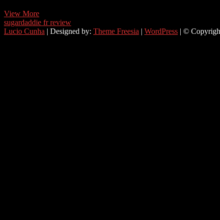
Parmi
View More
le
sugardaddie fr review
deroule
Lucio Cunha
| Designed by:
Theme Freesia
|
WordPress
| © Copyright
don
oureux
levant
fait
partie
des
plus
redoutables
emploi