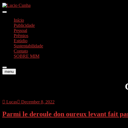
Skip
to
Foto e Vídeos
content
Lucio Cunha
Início
Publicidade
Pessoal
Prêmios
Estúdio
Sustentabilidade
Contato
SOBRE MIM
menu
Lucas
December 8, 2022
Parmi le deroule don oureux levant fait pa
Parmi le deroule don oureux levant fait partie des plus redoutables e